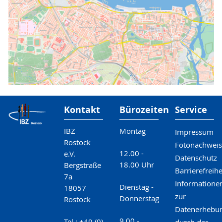
Kontakt
Bürozeiten
Service
IBZ
Montag
Impressum
Rostock
Fotonachweis
12.00 -
e.V.
Datenschutz
18.00 Uhr
Bergstraße
Barrierefreihe
7a
Informatione
Dienstag -
18057
zur
Donnerstag
Rostock
Datenerhebu
9.00 -
Tel.: +49 (0)
durch das